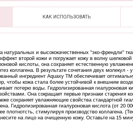
КАК ИСПОЛЬЗОВАТЬ
йка натуральных и высококачественных "эко-френдли" т
эффект второй кожи и погружает кожу в волну шелковой
оновой кислоты, она сохраняет естественную увлажненн
тез коллагена. В результате сочетания двух молекул - 
тованный ингредиент Aquaxy TM обеспечивает оптималь
р, чтобы кожа стала более устойчивой к внешним возд
ивает потерю воды. Гидролизированная гиалуроновая кис
ойствами. Она сокращает первые признаки старения кон
также сохраняет увлажняющие свойства стандартной ги
ена. Гидролизированная гиалуроновая кислота (от 20 00
 плотнотсть, стимулируя производство коллагена. (Тесты
несите на лицо на очищенную кожу. Оставьте на 15 мину