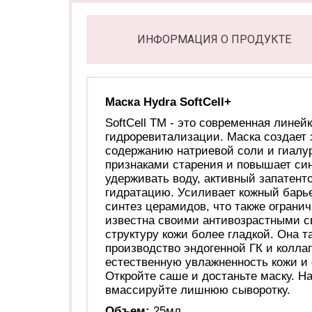
ИНФОРМАЦИЯ О ПРОДУКТЕ
Маска Hydra SoftCell+
SoftCell TM - это современная лине
гидроревитализации. Маска создает 
содержанию натриевой соли и гиалур
признаками старения и повышает син
удерживать воду, активный запатен
гидратацию. Усиливает кожный барье
синтез церамидов, что также огранич
известна своими антивозрастными св
структуру кожи более гладкой. Она 
производство эндогенной ГК и коллаг
естественную увлажненность кожи и ее
Откройте саше и достаньте маску. На
вмассируйте лишнюю сыворотку.
Объем:
25мл